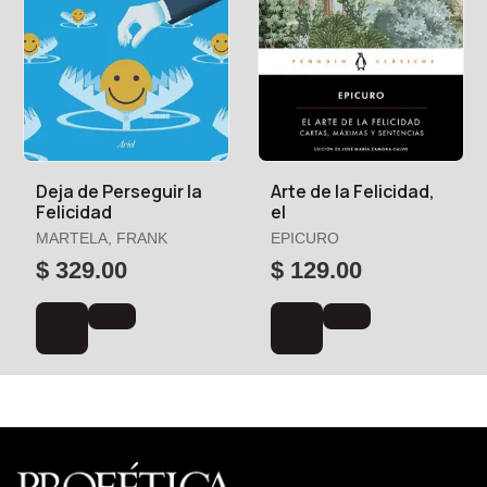
Deja de Perseguir la
Arte de la Felicidad,
Felicidad
el
MARTELA, FRANK
EPICURO
$ 329.00
$ 129.00