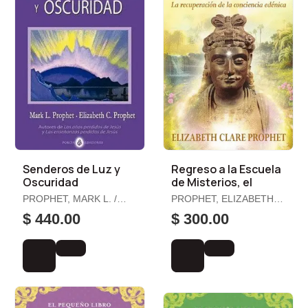
Senderos de Luz y
Regreso a la Escuela
Oscuridad
de Misterios, el
PROPHET, MARK L. /
PROPHET, ELIZABETH
PROPHET, ELIZABETH
CLARE
$ 440.00
$ 300.00
C.