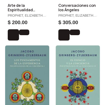
Arte de la
Conversaciones con
Espiritualidad
los Ángeles
Práctica, el
PROPHET, ELIZABETH
PROPHET, ELIZABETH
CLARE / SPADARO,
CLARE
$ 200.00
$ 305.00
PATRICIA R.