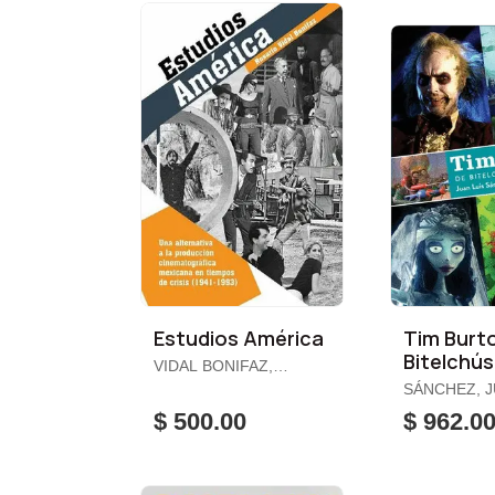
Estudios América
Tim Burt
Bitelchús
VIDAL BONIFAZ,
Miércole
ROSARIO
SÁNCHEZ, J
$ 500.00
$ 962.0