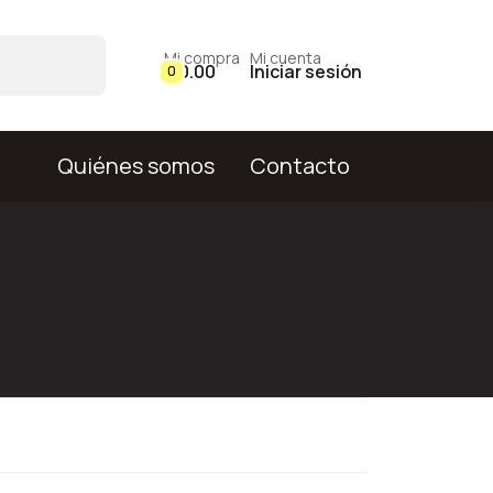
Mi compra
Mi cuenta
$ 0.00
Iniciar sesión
0
Quiénes somos
Contacto