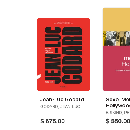
Jean-Luc Godard
Sexo, Men
Hollywoo
GODARD, JEAN-LUC
BISKIND, P
$ 675.00
$ 550.0