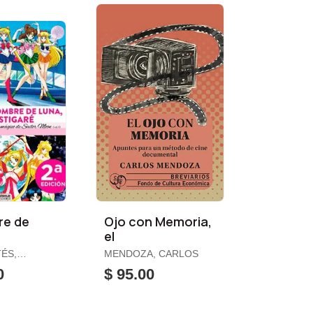
re de
Ojo con Memoria,
el
. Vol. 1
ÉS,
MENDOZA, CARLOS
0
$ 95.00