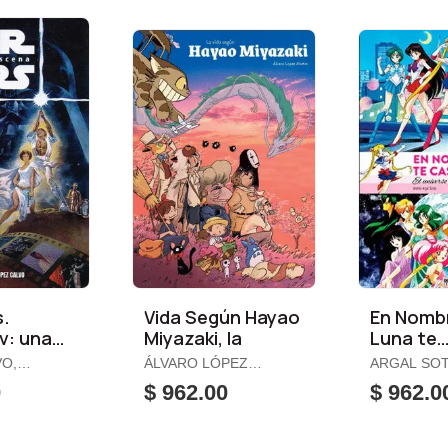
s.
Vida Según Hayao
En Nomb
Iv: una
Miyazaki, la
Luna te
peranza
Castigaré
VO,
ÁLVARO LÓPEZ
ARGAL SOT
MARTÍN, ÁLVARO
ANDRÉS
0
$ 962.00
$ 962.0
LÓPEZ MARTÍN