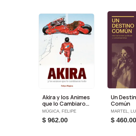
Akira y los Animes
Un Desti
que lo Cambiaron
Común
Todo
MÚGICA, FELIPE
MARTEL, L
$ 962.00
$ 460.0