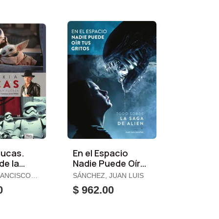
Lucas.
En el Espacio
de la
Nadie Puede Oír
Tus Gritos
RANCISCO
SÁNCHEZ, JUAN LUIS
0
$ 962.00