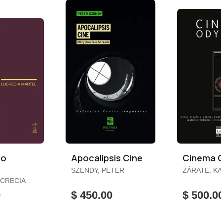
no
Apocalipsis Cine
Cinema 
SZENDY, PETER
ZÁRATE, KA
RODRIGUEZ
UCRECIA
GABRIEL / LEDUC,
0
$ 450.00
$ 500.0
ALBERTO / ROMERO,