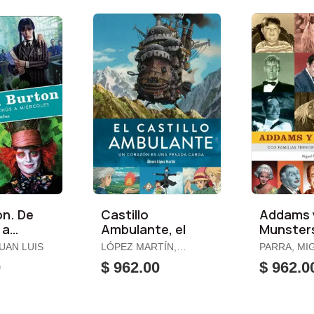
on. De
Castillo
Addams 
 a
Ambulante, el
Munster
s
Familias
UAN LUIS
LÓPEZ MARTÍN,
PARRA, MI
Terroríf
ÁLVARO
0
$ 962.00
$ 962.0
Divertid