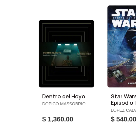
Dentro del Hoyo
Star War
Episodio 
DOPICO MASSOBRIO,
Nueva Es
JUAN
LÓPEZ CAL
ALBERTO
$ 1,360.00
$ 540.0