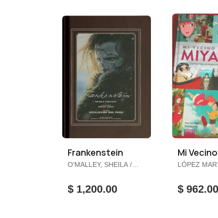
Frankenstein
Mi Vecino
O'MALLEY, SHEILA /
LÓPEZ MAR
ISAAC, ÓSCAR / TORO,
ÁLVARO / GARCÍA
GUILLERMO DEL
VILLAR, MA
$ 1,200.00
$ 962.0