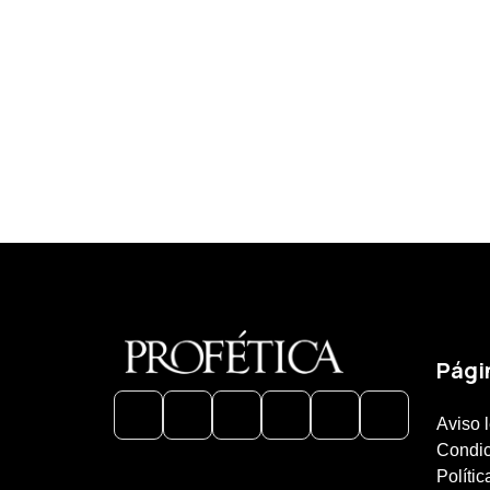
Pági
Aviso 
Condic
Polític