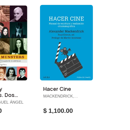
y
Hacer Cine
s. Dos
MACKENDRICK,
ALEXANDER
GUEL ÁNGEL
icamente
0
$ 1,100.00
as