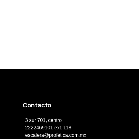
Contacto
3 sur 701, centro
2222469101 ext. 118
escalera@profetica.com.mx