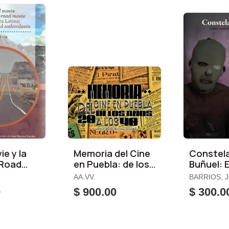
e y la
Memoria del Cine
Constel
 Road
en Puebla: de los
Buñuel: 
 America
Años 20 a los 40
Naturalis
AA.VV.
BARRIOS, 
Cine Me
0
$ 900.00
$ 300.0
(1950-20