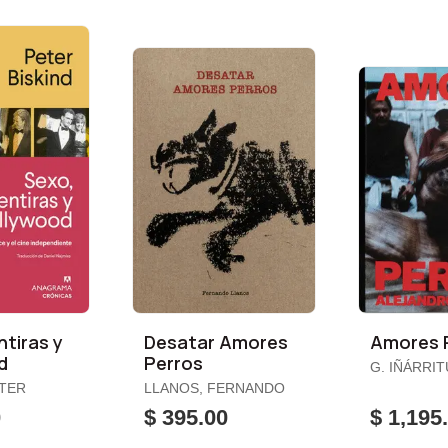
tiras y
Desatar Amores
Amores 
d
Perros
G. IÑÁRRIT
ALEJANDR
ETER
LLANOS, FERNANDO
0
$ 395.00
$ 1,195