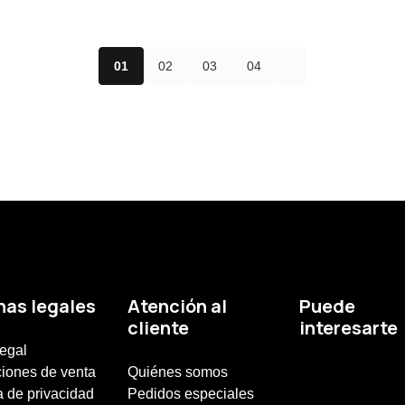
01
02
03
04
nas legales
Atención al
Puede
cliente
interesarte
legal
iones de venta
Quiénes somos
a de privacidad
Pedidos especiales