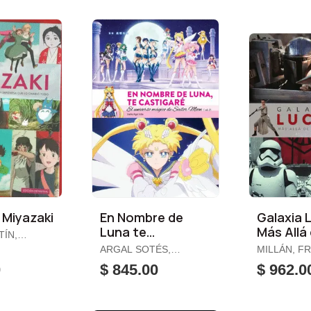
 Miyazaki
En Nombre de
Galaxia 
Luna te
Más Allá 
TÍN,
Castigaré. Vol. 2
Fuerza
ARGAL SOTÉS,
MILLÁN, F
RTA
ANDRÉS
JAVIER
0
$ 845.00
$ 962.0