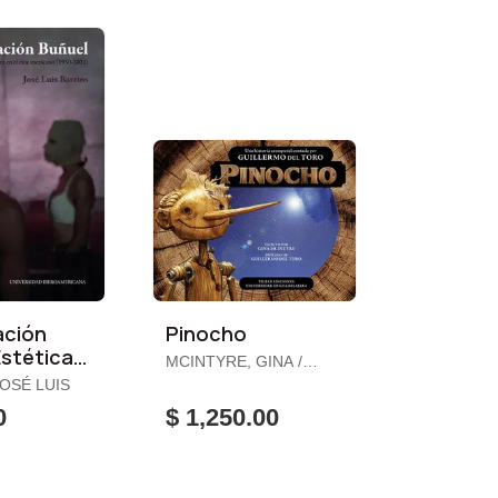
ación
Pinocho
Estética
MCINTYRE, GINA /
ta en el
TORO, GUILLERMO
JOSÉ LUIS
xicano
DEL
0
$ 1,250.00
21)