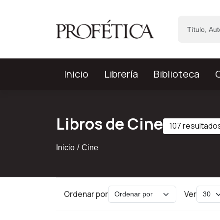
Saltar al contenido principal
Inicio
Librería
Biblioteca
C
Libros de Cine
107 resultado
Inicio
Cine
Ordenar por
Ver