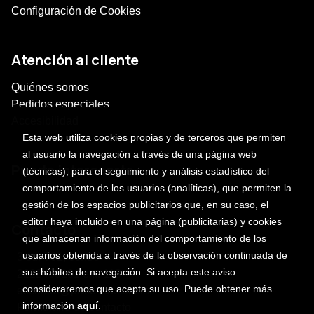
Configuración de Cookies
Atención al cliente
Quiénes somos
Pedidos especiales
Accesibilidad
Esta web utiliza cookies propias y de terceros que permiten
al usuario la navegación a través de una página web
Puede interesarte
(técnicas), para el seguimiento y análisis estadístico del
comportamiento de los usuarios (analíticas), que permiten la
gestión de los espacios publicitarios que, en su caso, el
editor haya incluido en una página (publicitarias) y cookies
Contacto
que almacenan información del comportamiento de los
usuarios obtenida a través de la observación continuada de
3 sur 701, centro
sus hábitos de navegación. Si acepta este aviso
2222469101 ext. 118
consideraremos que acepta su uso. Puede obtener más
escalera@profetica.com.mx
información
aquí
.
Formulario de contacto