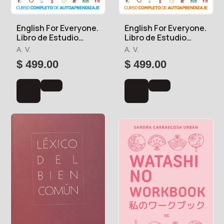
English For Everyone.
English For Everyone.
Libro de Estudio
Libro de Estudio
(Nivel 4 Avanzado)
(Nivel 2 Inicial)
A. V.
A. V.
$ 499.00
$ 499.00