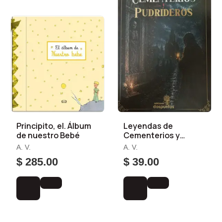
Principito, el. Álbum
Leyendas de
de nuestro Bebé
Cementerios y
Pudrideros
A. V.
A. V.
$ 285.00
$ 39.00