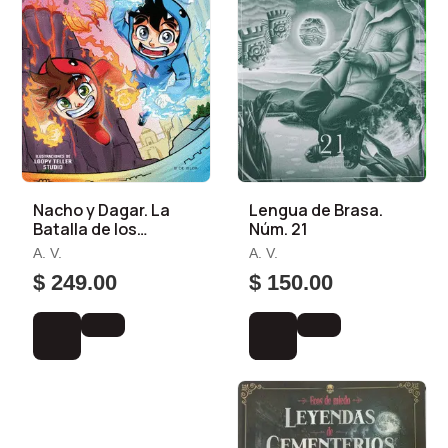
Nacho y Dagar. La
Lengua de Brasa.
Batalla de los
Núm. 21
Dragones
A. V.
A. V.
$ 249.00
$ 150.00