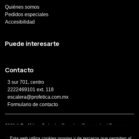
Quiénes somos
Pedidos especiales
Accesibilidad
Puede interesarte
Contacto
3 sur 701, centro
2222469101 ext. 118
escalera@profetica.com.mx
Formulario de contacto
2026 ©
Profética
. Todos los Derechos Reservados |
Trevenque
Group
Esta web utiliza cookies propias y de terceros que permiten al