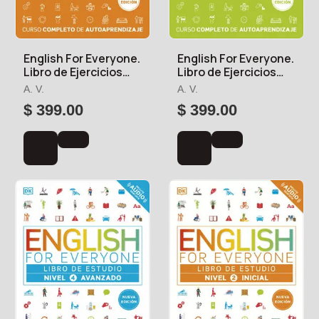
English For Everyone.
English For Everyone.
Libro de Ejercicios
Libro de Ejercicios
(Nivel 2 Inicial
(Nivel 3 Intermedio)
A. V.
A. V.
$ 399.00
$ 399.00