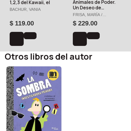
Animales de Poder.
1,2,3 del Kawaii, el
Un Deseo de
BACHUR, VANIA
Cumpleaños a lo
FRISA, MARÍA /
Grande
CORTÉS, JUANA
$ 119.00
$ 229.00
Otros libros del autor