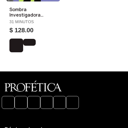
Sombra
Investigadora
Privada, la
31 MINUTOS
$ 128.00