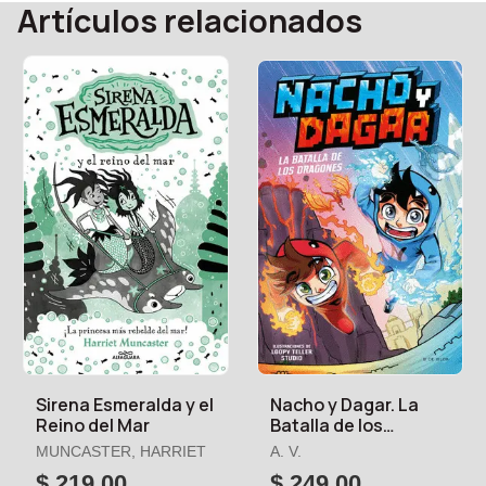
Artículos relacionados
Sirena Esmeralda y el
Nacho y Dagar. La
Reino del Mar
Batalla de los
Dragones
MUNCASTER, HARRIET
A. V.
$ 219.00
$ 249.00