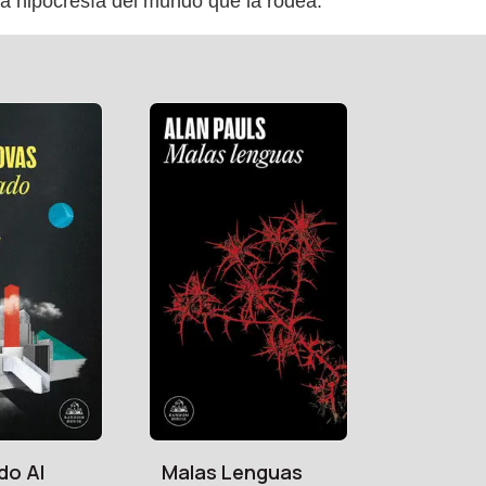
y la hipocresía del mundo que la rodea.
do Al
Malas Lenguas