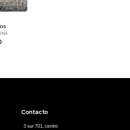
s
os
LENA
0
Contacto
3 sur 701, centro