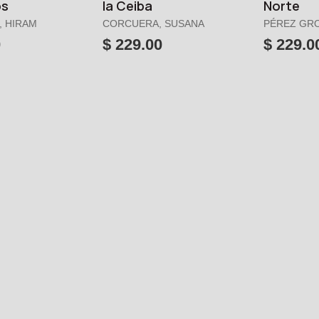
os
la Ceiba
Norte
, HIRAM
CORCUERA, SUSANA
PÉREZ GRO
EMILIANO
0
$ 229.00
$ 229.0