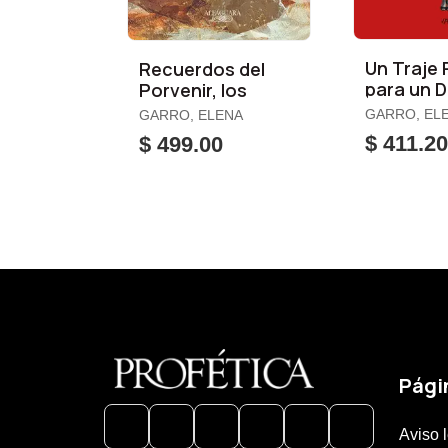
Un Traje 
Recuerdos del
para un 
Porvenir, los
GARRO, EL
GARRO, ELENA
$ 411.2
$ 499.00
Pági
Aviso 