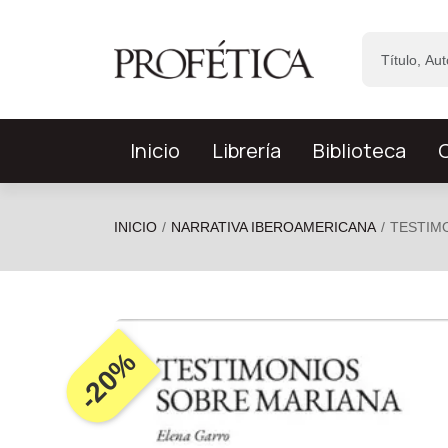
Saltar al contenido principal
Inicio
Librería
Biblioteca
C
INICIO
NARRATIVA IBEROAMERICANA
TESTIM
-20%