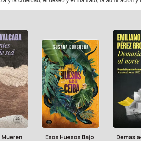
leza y la crueldad, el deseo y el maltrato, la admiración 
s Mueren
Esos Huesos Bajo
Demasia