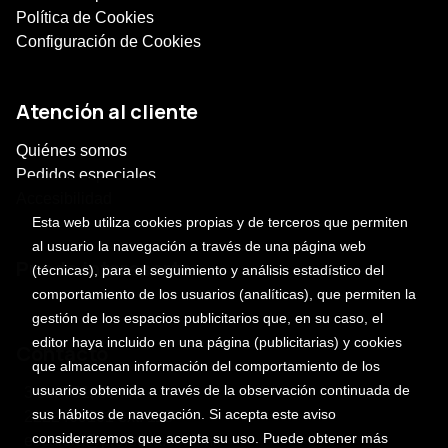
Política de Cookies
Configuración de Cookies
Atención al cliente
Quiénes somos
Pedidos especiales
Accesibilidad
Esta web utiliza cookies propias y de terceros que permiten
al usuario la navegación a través de una página web
Puede interesarte
(técnicas), para el seguimiento y análisis estadístico del
comportamiento de los usuarios (analíticas), que permiten la
gestión de los espacios publicitarios que, en su caso, el
editor haya incluido en una página (publicitarias) y cookies
Contacto
que almacenan información del comportamiento de los
usuarios obtenida a través de la observación continuada de
3 sur 701, centro
sus hábitos de navegación. Si acepta este aviso
2222469101 ext. 118
consideraremos que acepta su uso. Puede obtener más
escalera@profetica.com.mx