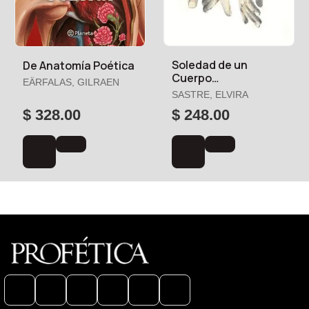
Soledad de un
De Anatomía Poética
Cuerpo
EÄRFALAS, GILRAEN
Acostumbrado a la
SASTRE, ELVIRA
Herida, la
$ 328.00
$ 248.00