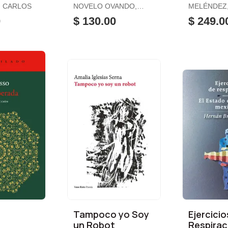
Puerto de
N CARLOS
NOVELO OVANDO,
MELÉNDEZ
Pompeyo, las
RODOLFO
0
$ 130.00
$ 249.0
n
Tampoco yo Soy
Ejercicio
un Robot
Respirac