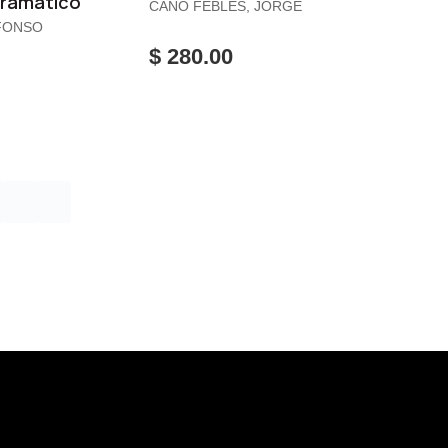
rámatico
CANO FEBLES, JORGE
FONSO
$ 280.00