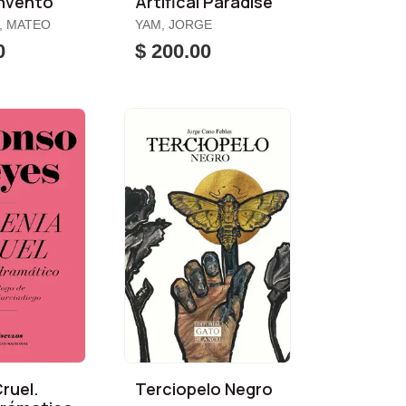
Invento
Artifical Paradise
, MATEO
YAM, JORGE
0
$ 200.00
Cruel.
Terciopelo Negro