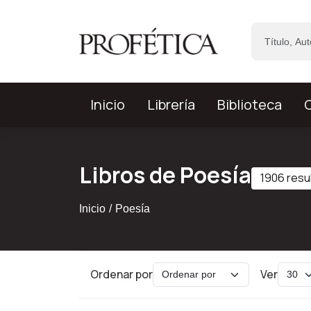
Saltar al contenido principal
Inicio
Librería
Biblioteca
C
Libros de Poesía
1906 resu
Inicio
Poesía
Ordenar por
Ver