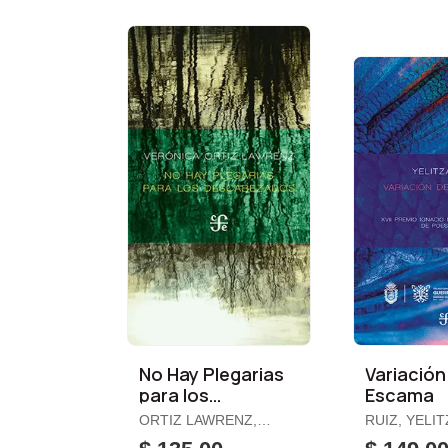
No Hay Plegarias
Variación
para los
Escama
Descabezados
ORTIZ LAWRENZ,
RUIZ, YELI
VERÓNICA