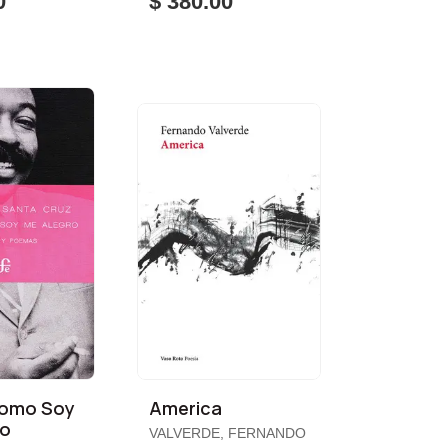
0
$ 380.00
Como Soy
America
ro
VALVERDE, FERNANDO