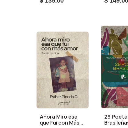
$ 135.00
$ 149.0
Ahora Miro esa
29 Poeta
que Fui con Más
Brasileña