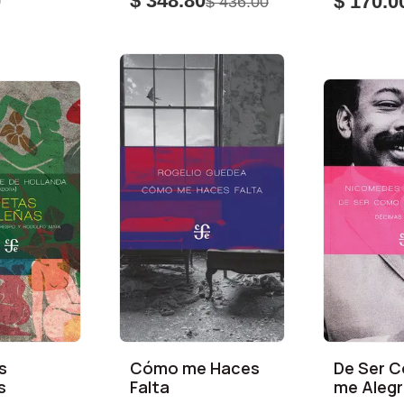
$ 348.80
0
$ 170.0
$ 436.00
s
Cómo me Haces
De Ser 
s
Falta
me Aleg