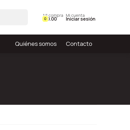
Mi compra
Mi cuenta
$ 0.00
Iniciar sesión
0
Quiénes somos
Contacto