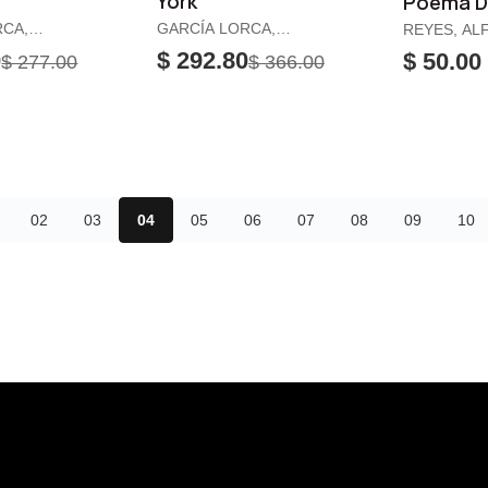
York
Poema D
RCA,
GARCÍA LORCA,
REYES, AL
FEDERICO
0
$ 292.80
$ 50.00
$ 277.00
$ 366.00
02
03
04
05
06
07
08
09
10