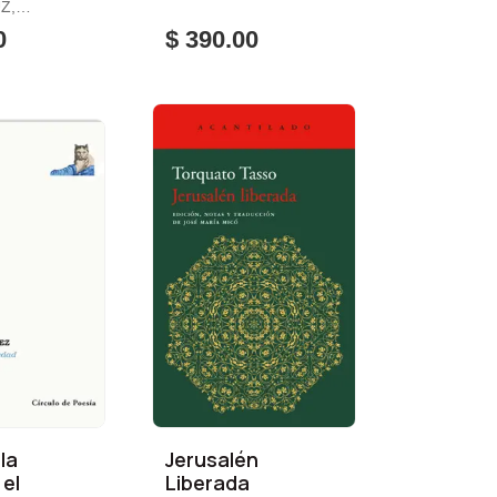
Z,
S
0
$ 390.00
la
Jerusalén
 el
Liberada