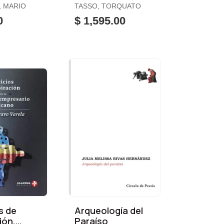
, MARIO
TASSO, TORQUATO
0
$ 1,595.00
s de
Arqueología del
ión,
Paraíso