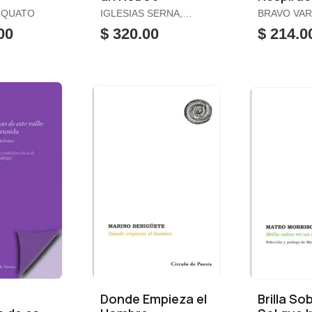
Seguido 
RQUATO
IGLESIAS SERNA,
BRAVO VAR
Estado
AMALIA
HERNÁN
00
$ 320.00
$ 214.0
Empresa
Mexican
Donde Empieza el
Brilla So