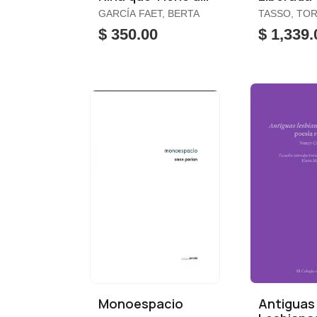
Secreto
GARCÍA FAET, BERTA
TASSO, TO
$ 350.00
$ 1,339.
Monoespacio
Antiguas