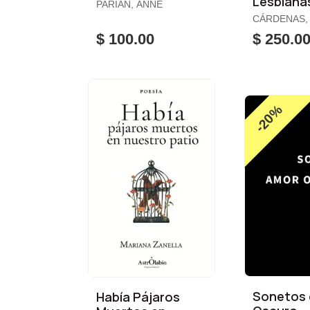
Lesbiana
PARIAN, ANNE
Valle
CÁRDENAS,
$ 100.00
$ 250.0
-20%
Sonetos 
Había Pájaros