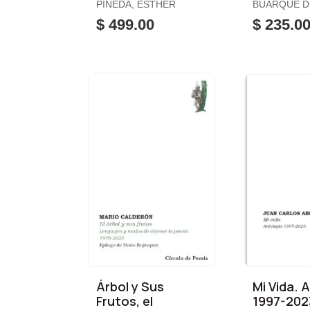
Amor
PINEDA, ESTHER
BUARQUE D
HOLLANDA,
$ 499.00
$ 235.0
(COMP.)
Árbol y Sus
Mi Vida. 
Frutos, el
1997-202