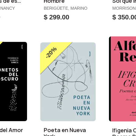
s de este
Hombre
Sol que 
 NANCY
BERIGÜETE, MARINO
MORRISON
0
$ 299.00
$ 350.0
-20%
del Amor
Poeta en Nueva
Ifigenia 