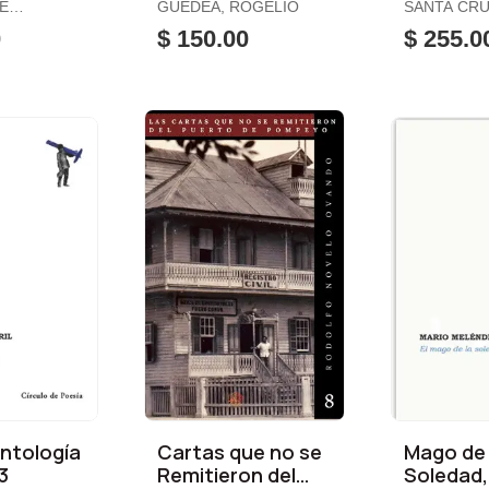
E
GUEDEA, ROGELIO
SANTA CRU
 HELOISA
NICOMEDE
0
$ 150.00
$ 255.0
Antología
Cartas que no se
Mago de 
3
Remitieron del
Soledad,