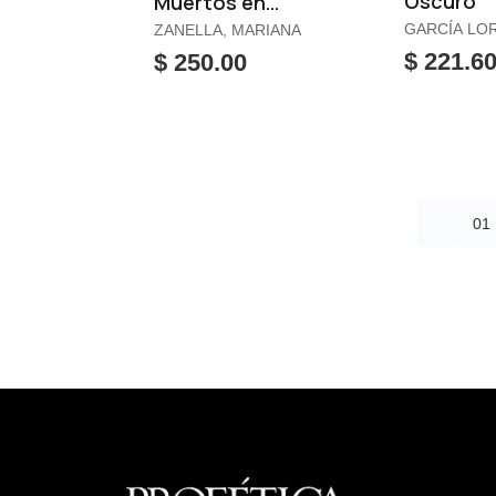
Oscuro
Muertos en
nuestro Patio
GARCÍA LO
ZANELLA, MARIANA
FEDERICO
$ 221.6
$ 250.00
01