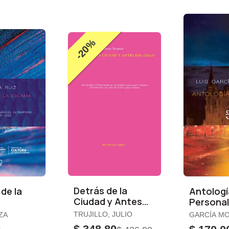
-20%
Detrás de la
 de la
Antologí
Ciudad y Antes
Persona
del Cielo
TRUJILLO, JULIO
TZA
GARCÍA M
LUIS